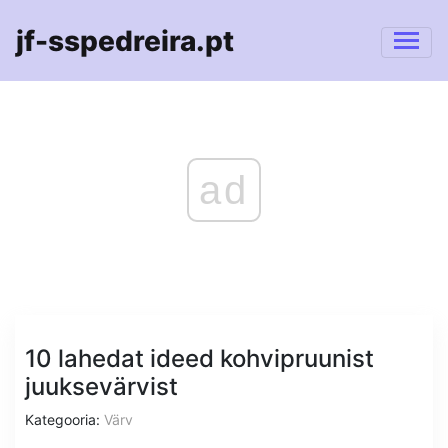
jf-sspedreira.pt
ad
10 lahedat ideed kohvipruunist
juuksevärvist
Kategooria:
Värv