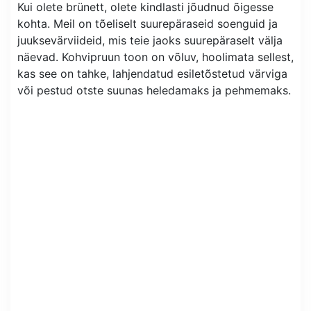
Kui olete brünett, olete kindlasti jõudnud õigesse
kohta. Meil on tõeliselt suurepäraseid soenguid ja
juuksevärviideid, mis teie jaoks suurepäraselt välja
näevad. Kohvipruun toon on võluv, hoolimata sellest,
kas see on tahke, lahjendatud esiletõstetud värviga
või pestud otste suunas heledamaks ja pehmemaks.