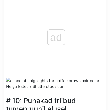
ad
Helga Esteb /
Shutterstock.com
# 10: Punakad triibud
tumepruunil alusel