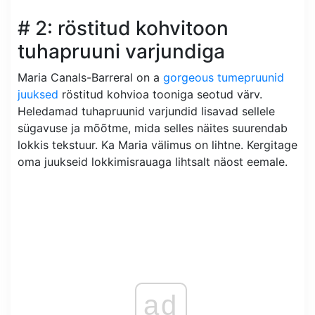
# 2: röstitud kohvitoon
tuhapruuni varjundiga
Maria Canals-Barreral on a
gorgeous tumepruunid
juuksed
röstitud kohvioa tooniga seotud värv.
Heledamad tuhapruunid varjundid lisavad sellele
sügavuse ja mõõtme, mida selles näites suurendab
lokkis tekstuur. Ka Maria välimus on lihtne. Kergitage
oma juukseid lokkimisrauaga lihtsalt näost eemale.
ad