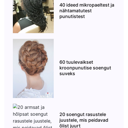
40 ideed mikropaeltest ja
nähtamatutest
punutistest
60 tuulevaikset
kroonpunutise soengut
suveks
20 soengut rasustele
juustele, mis peidavad
õlist juurt