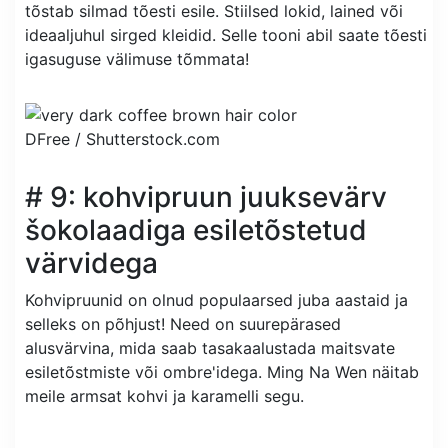
tõstab silmad tõesti esile. Stiilsed lokid, lained või
ideaaljuhul sirged kleidid. Selle tooni abil saate tõesti
igasuguse välimuse tõmmata!
DFree /
Shutterstock.com
# 9: kohvipruun juuksevärv
šokolaadiga esiletõstetud
värvidega
Kohvipruunid on olnud populaarsed juba aastaid ja
selleks on põhjust! Need on suurepärased
alusvärvina, mida saab tasakaalustada maitsvate
esiletõstmiste või ombre'idega. Ming Na Wen näitab
meile armsat kohvi ja karamelli segu.