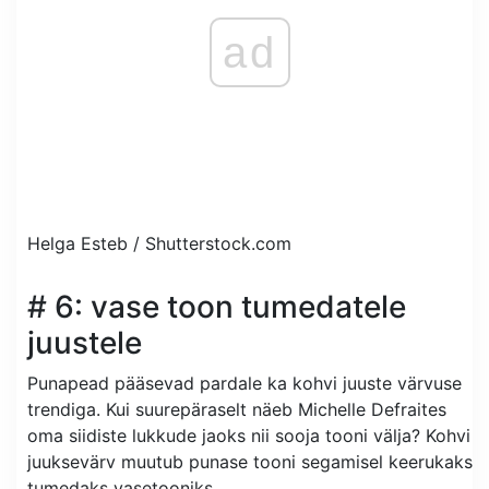
ad
Helga Esteb /
Shutterstock.com
# 6: vase toon tumedatele
juustele
Punapead pääsevad pardale ka kohvi juuste värvuse
trendiga. Kui suurepäraselt näeb Michelle Defraites
oma siidiste lukkude jaoks nii sooja tooni välja? Kohvi
juuksevärv muutub punase tooni segamisel keerukaks
tumedaks vasetooniks.