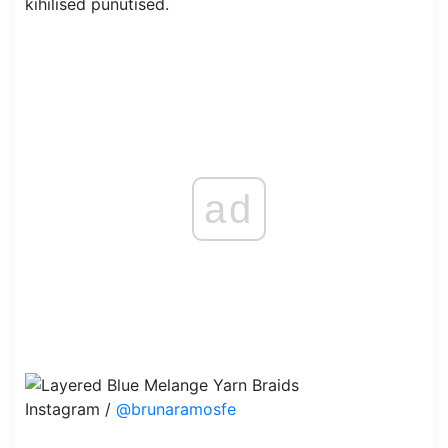
kihilised punutised.
ad
Instagram /
@brunaramosfe