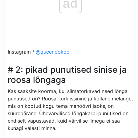
ad
Instagram /
@queenpokoo
# 2: pikad punutised sinise ja
roosa lõngaga
Kas saaksite koorma, kui silmatorkavad need lõnga
punutised on? Roosa, türkiissinine ja kollane melange,
mis on kootud kogu tema manöövri jaoks, on
suurepärane. Ühevärvilised lõngakarbi punutised on
endiselt vapustavad, kuid värvilise ilmega ei saa
kunagi valesti minna.