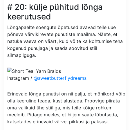
# 20: külje pühitud lõnga
keerutused
Lõngapaelte soengute õpetused avavad teile uue
põneva värvikirevate punutiste maailma. Näete, et
natuke vaeva on väärt, kuid võite ka kohtumise teha
kogenud punujaga ja saada soovitud stiil
silmapilguga.
Instagram /
@sweetbutterflydreams
Erinevaid lõnga punutisi on nii palju, et mõnikord võib
olla keeruline teada, kust alustada. Proovige piirata
oma valikuid ühe stiiliga, mis teile kõige rohkem
meeldib. Pidage meeles, et hiljem saate lõbutseda,
katsetades erinevaid värve, pikkusi ja paksusi.