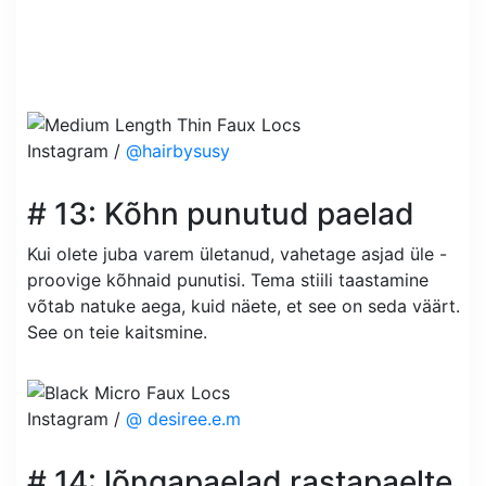
Instagram /
@hairbysusy
# 13: Kõhn punutud paelad
Kui olete juba varem ületanud, vahetage asjad üle -
proovige kõhnaid punutisi. Tema stiili taastamine
võtab natuke aega, kuid näete, et see on seda väärt.
See on teie kaitsmine.
Instagram /
@ desiree.e.m
# 14: lõngapaelad rastapaelte