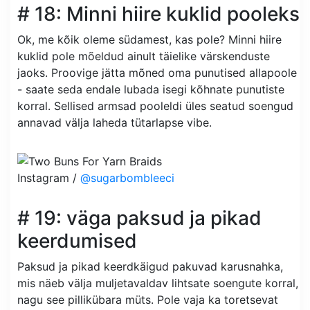
# 18: Minni hiire kuklid pooleks
Ok, me kõik oleme südamest, kas pole? Minni hiire
kuklid pole mõeldud ainult täielike värskenduste
jaoks. Proovige jätta mõned oma punutised allapoole
- saate seda endale lubada isegi kõhnate punutiste
korral. Sellised armsad pooleldi üles seatud soengud
annavad välja laheda tütarlapse vibe.
Instagram /
@sugarbombleeci
# 19: väga paksud ja pikad
keerdumised
Paksud ja pikad keerdkäigud pakuvad karusnahka,
mis näeb välja muljetavaldav lihtsate soengute korral,
nagu see pillikübara müts. Pole vaja ka toretsevat