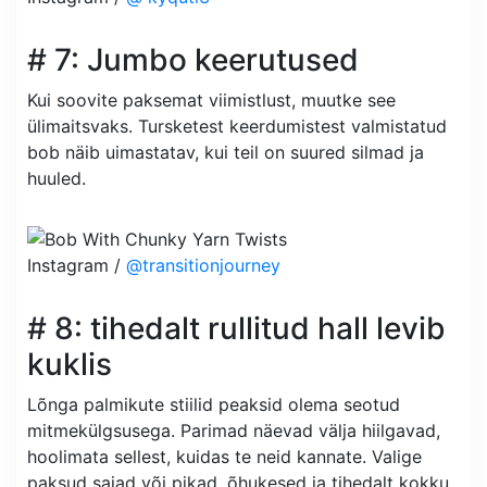
# 7: Jumbo keerutused
Kui soovite paksemat viimistlust, muutke see
ülimaitsvaks. Tursketest keerdumistest valmistatud
bob näib uimastatav, kui teil on suured silmad ja
huuled.
Instagram /
@transitionjourney
# 8: tihedalt rullitud hall levib
kuklis
Lõnga palmikute stiilid peaksid olema seotud
mitmekülgsusega. Parimad näevad välja hiilgavad,
hoolimata sellest, kuidas te neid kannate. Valige
paksud saiad või pikad, õhukesed ja tihedalt kokku