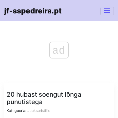
jf-sspedreira.pt
ad
20 hubast soengut lõnga
punutistega
Kategooria:
Juuksuristiilid