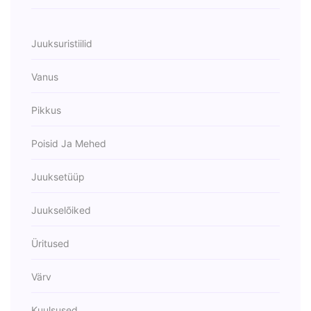
Juuksuristiilid
Vanus
Pikkus
Poisid Ja Mehed
Juuksetüüp
Juukselõiked
Üritused
Värv
Kuulsused