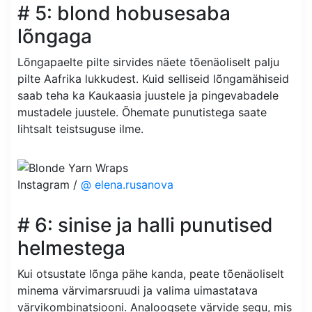
# 5: blond hobusesaba
lõngaga
Lõngapaelte pilte sirvides näete tõenäoliselt palju
pilte Aafrika lukkudest. Kuid selliseid lõngamähiseid
saab teha ka Kaukaasia juustele ja pingevabadele
mustadele juustele. Õhemate punutistega saate
lihtsalt teistsuguse ilme.
Instagram /
@ elena.rusanova
# 6: sinise ja halli punutised
helmestega
Kui otsustate lõnga pähe kanda, peate tõenäoliselt
minema värvimarsruudi ja valima uimastatava
värvikombinatsiooni. Analoogsete värvide segu, mis