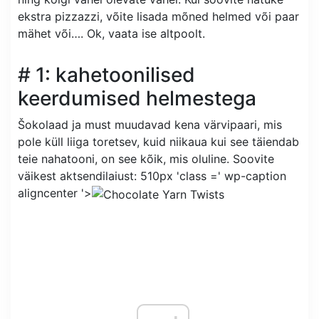
ekstra pizzazzi, võite lisada mõned helmed või paar
mähet või…. Ok, vaata ise altpoolt.
# 1: kahetoonilised
keerdumised helmestega
Šokolaad ja must muudavad kena värvipaari, mis
pole küll liiga toretsev, kuid niikaua kui see täiendab
teie nahatooni, on see kõik, mis oluline. Soovite
väikest aktsendilaiust: 510px 'class =' ​​wp-caption
aligncenter '>