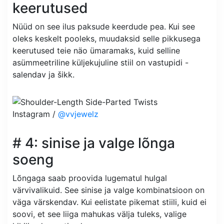
keerutused
Nüüd on see ilus paksude keerdude pea. Kui see
oleks keskelt pooleks, muudaksid selle pikkusega
keerutused teie näo ümaramaks, kuid selline
asümmeetriline küljekujuline stiil on vastupidi -
salendav ja šikk.
Instagram /
@vvjewelz
# 4: sinise ja valge lõnga
soeng
Lõngaga saab proovida lugematul hulgal
värvivalikuid. See sinise ja valge kombinatsioon on
väga värskendav. Kui eelistate pikemat stiili, kuid ei
soovi, et see liiga mahukas välja tuleks, valige