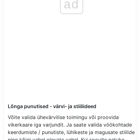
ad
Lõnga punutised - värvi- ja stiiliideed
Võite valida ühevärvilise toimingu või proovida
vikerkaare iga varjundit. Ja saate valida vöökohtade
keerdumiste / punutiste, lühikeste ja magusate stiilide
ning kõigi vahel olevate vahel. Kui soovite natuke