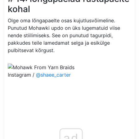
kohal
Olge oma lõngapaelte osas kujutlusvõimeline.
Punutud Mohawki updo on üks lugematuid viise
nende stiilimiseks. See on punutud tagurpidi,
pakkudes teile lamedamat selga ja esikülge
pulbitsevat kõrgust.
Instagram /
@shaee_carter
ad