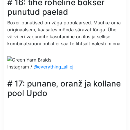
# 16: tihe roheline bokser
punutud paelad
Boxer punutised on väga populaarsed. Muutke oma
originaalsem, kaasates mõnda säravat lõnga. Ühe
värvi eri varjundite kasutamine on ilus ja sellise
kombinatsiooni puhul ei saa te lihtsalt valesti minna.
Instagram /
@everything_alliej
# 17: punane, oranž ja kollane
pool Updo