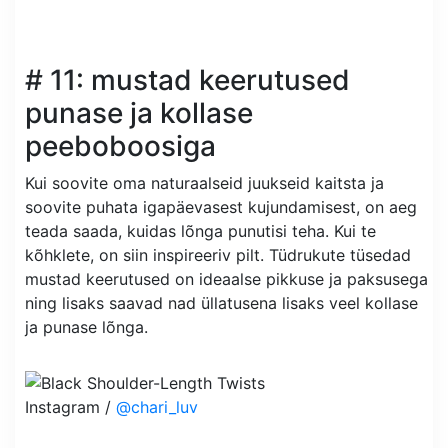
# 11: mustad keerutused
punase ja kollase
peeboboosiga
Kui soovite oma naturaalseid juukseid kaitsta ja
soovite puhata igapäevasest kujundamisest, on aeg
teada saada, kuidas lõnga punutisi teha. Kui te
kõhklete, on siin inspireeriv pilt. Tüdrukute tüsedad
mustad keerutused on ideaalse pikkuse ja paksusega
ning lisaks saavad nad üllatusena lisaks veel kollase
ja punase lõnga.
Instagram /
@chari_luv