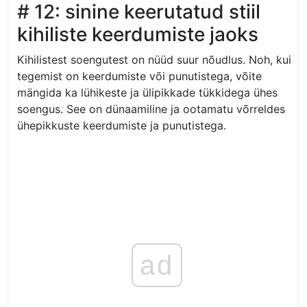
# 12: sinine keerutatud stiil
kihiliste keerdumiste jaoks
Kihilistest soengutest on nüüd suur nõudlus. Noh, kui
tegemist on keerdumiste või punutistega, võite
mängida ka lühikeste ja ülipikkade tükkidega ühes
soengus. See on dünaamiline ja ootamatu võrreldes
ühepikkuste keerdumiste ja punutistega.
ad