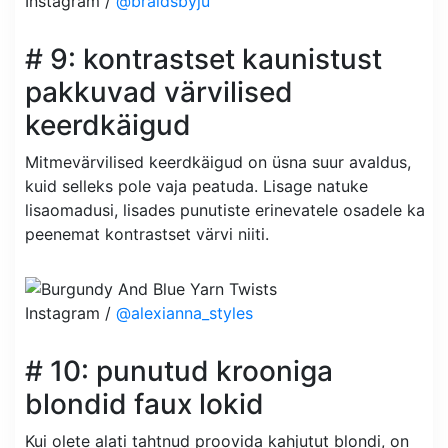
Instagram /
@braidsbyju
# 9: kontrastset kaunistust
pakkuvad värvilised
keerdkäigud
Mitmevärvilised keerdkäigud on üsna suur avaldus,
kuid selleks pole vaja peatuda. Lisage natuke
lisaomadusi, lisades punutiste erinevatele osadele ka
peenemat kontrastset värvi niiti.
Instagram /
@alexianna_styles
# 10: punutud krooniga
blondid faux lokid
Kui olete alati tahtnud proovida kahjutut blondi, on