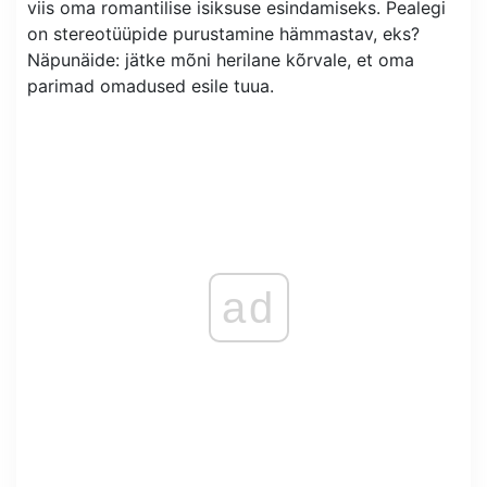
viis oma romantilise isiksuse esindamiseks. Pealegi
on stereotüüpide purustamine hämmastav, eks?
Näpunäide: jätke mõni herilane kõrvale, et oma
parimad omadused esile tuua.
ad