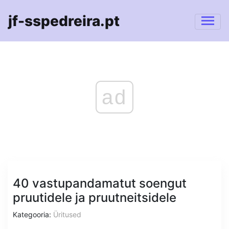
jf-sspedreira.pt
ad
40 vastupandamatut soengut
pruutidele ja pruutneitsidele
Kategooria:
Üritused