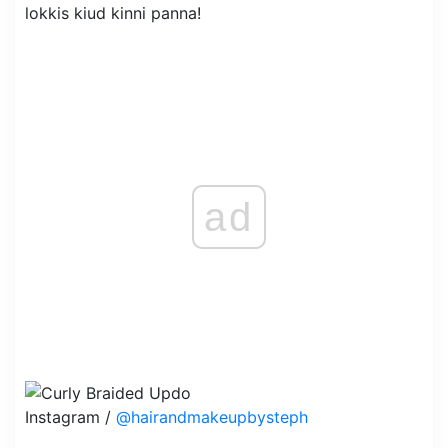
lokkis kiud kinni panna!
ad
Instagram /
@hairandmakeupbysteph