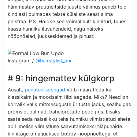
hämmastav pruutneitside juuste välimus paneb teid
kindlasti pulmades teiste külaliste seast silma
paistma. P.S. Hoidke see võimalikult klanitud, tuues
kaasa hunniku iluvahendeid, nagu näiteks
nööpnõelad, juuksesidemed ja pihusti.
Instagram /
@hairstylist_ani
# 9: hingemattev külgkorp
Ausalt,
punutud soengud
võib määratleda kui
klassikaim ja moodsaim läbi aegade. Miks? Need on
korralik valik mitmesuguste ürituste jaoks, sealhulgas
promsid, pulmad, bahelorettide peod jms. Lisaks
saate seda naiselikku teha hunniku viimistletud ehete
abil imelise viimistluse saavutamiseks! Näpunäide:
kinnitage oma juuksed bobby-nööpnõeltega, et