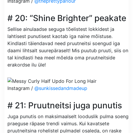
Instagram /
@theprettyparlour
# 20: “Shine Brighter” peakate
Sellise ainulaadse seguga tõelistest lokkidest ja
lahtisest punutisest kaotab iga naine mõistuse.
Kindlasti täiendavad need pruutneitsi soengud iga
daami lihtsalt suurepäraselt! Mis puutub pruuti, siis on
tal kindlasti hea meel mõelda oma pruutneitside
erakordse ilu üle!
Instagram /
@sunkissedandmadeup
# 21: Pruutneitsi juga punutis
Juga punutis on maksimaalselt looduslik pulma soeng
praeguse räpase trendi vaimus. Kui kavatsete
pruutneitsina rohelistel pulmadel osaleda, on raske