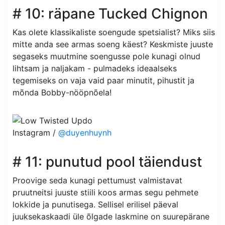
# 10: räpane Tucked Chignon
Kas olete klassikaliste soengude spetsialist? Miks siis
mitte anda see armas soeng käest? Keskmiste juuste
segaseks muutmine soengusse pole kunagi olnud
lihtsam ja naljakam - pulmadeks ideaalseks
tegemiseks on vaja vaid paar minutit, pihustit ja
mõnda Bobby-nööpnõela!
Instagram /
@duyenhuynh
# 11: punutud pool täiendust
Proovige seda kunagi pettumust valmistavat
pruutneitsi juuste stiili koos armas segu pehmete
lokkide ja punutisega. Sellisel erilisel päeval
juuksekaskaadi üle õlgade laskmine on suurepärane