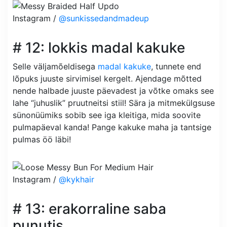
Instagram /
@sunkissedandmadeup
# 12: lokkis madal kakuke
Selle väljamõeldisega
madal kakuke
, tunnete end
lõpuks juuste sirvimisel kergelt. Ajendage mõtted
nende halbade juuste päevadest ja võtke omaks see
lahe “juhuslik” pruutneitsi stiil! Sära ja mitmekülgsuse
sünonüümiks sobib see iga kleitiga, mida soovite
pulmapäeval kanda! Pange kakuke maha ja tantsige
pulmas öö läbi!
Instagram /
@kykhair
# 13: erakorraline saba
punutis