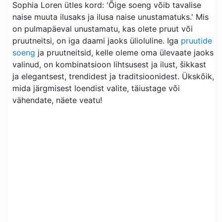
Sophia Loren ütles kord: 'Õige soeng võib tavalise
naise muuta ilusaks ja ilusa naise unustamatuks.' Mis
on pulmapäeval unustamatu, kas olete pruut või
pruutneitsi, on iga daami jaoks ülioluline. Iga
pruutide
soeng
ja pruutneitsid, kelle oleme oma ülevaate jaoks
valinud, on kombinatsioon lihtsusest ja ilust, šikkast
ja elegantsest, trendidest ja traditsioonidest. Ükskõik,
mida järgmisest loendist valite, täiustage või
vähendate, näete veatu!