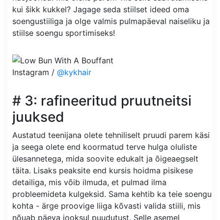
kui šikk kukkel? Jagage seda stiilset ideed oma
soengustiiliga ja olge valmis pulmapäeval naiseliku ja
stiilse soengu sportimiseks!
Instagram /
@kykhair
# 3: rafineeritud pruutneitsi
juuksed
Austatud teenijana olete tehniliselt pruudi parem käsi
ja seega olete end koormatud terve hulga oluliste
ülesannetega, mida soovite edukalt ja õigeaegselt
täita. Lisaks peaksite end kursis hoidma pisikese
detailiga, mis võib ilmuda, et pulmad ilma
probleemideta kulgeksid. Sama kehtib ka teie soengu
kohta - ärge proovige liiga kõvasti valida stiili, mis
nõuab päeva jooksul puudutust. Selle asemel