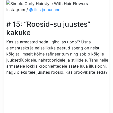
Instagram /
@ ilus ja punane
# 15: “Roosid-su juustes”
kakuke
Kas sa armastad seda 'igihaljas updo'? Üsna
elegantseks ja naiselikuks peetud soeng on neist
kõigist ilmselt kõige rafineeritum ning sobib kõigile
juuksetüüpidele, nahatoonidele ja stiilidele. Tänu neile
armsatele lokkis kroonlehtedele saate luua illusiooni,
nagu oleks teie juustes roosid. Kas prooviksite seda?