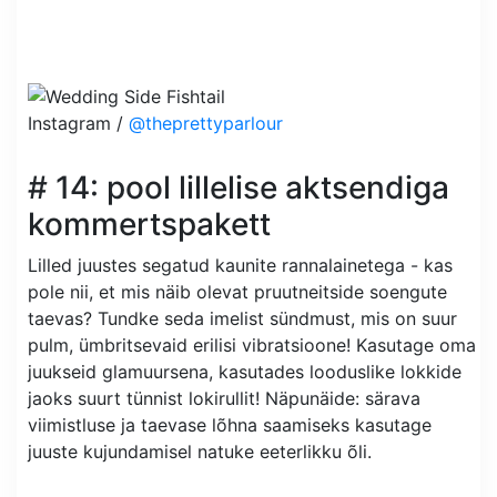
Instagram /
@theprettyparlour
# 14: pool lillelise aktsendiga
kommertspakett
Lilled juustes segatud kaunite rannalainetega - kas
pole nii, et mis näib olevat pruutneitside soengute
taevas? Tundke seda imelist sündmust, mis on suur
pulm, ümbritsevaid erilisi vibratsioone! Kasutage oma
juukseid glamuursena, kasutades looduslike lokkide
jaoks suurt tünnist lokirullit! Näpunäide: särava
viimistluse ja taevase lõhna saamiseks kasutage
juuste kujundamisel natuke eeterlikku õli.