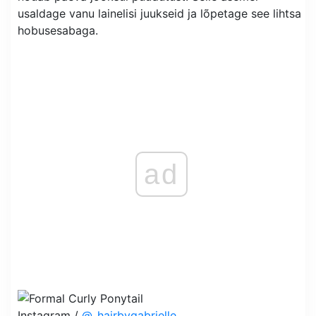
usaldage vanu lainelisi juukseid ja lõpetage see lihtsa
hobusesabaga.
ad
Instagram /
@_hairbygabrielle