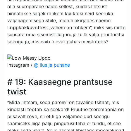
olla suurepärane näide sellest, kuidas lihtsust
hinnatakse sageli rohkem kui kõiki neid keeruka
väljanägemisega stiile, mida ajakirjades näeme.
Lõppkokkuvõttes: „vähem on rohkem”, miks siis mitte
suunata oma sisemist iluguru ja tulla välja pruutneitsi
soenguga, mis näib olevat puhas meistriteos?
Instagram /
@ ilus ja punane
# 19: Kaasaegne prantsuse
twist
“Mida lihtsam, seda parem” on tavaline tsitaat, mis
kindlasti töötab ka seekord! Pruutne tseremoonia on
piisavalt rõve, nii et liiga väljamõeldud soengu
saamiseks liiga palju pingutusi teha ei tundu, et see
oleks seda väärt. Selle asemel libistage moeajakirjad