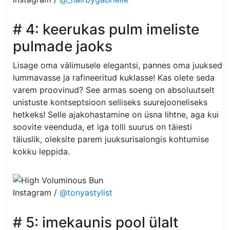
# 4: keerukas pulm imeliste
pulmade jaoks
Lisage oma välimusele elegantsi, pannes oma juuksed
lummavasse ja rafineeritud kuklasse! Kas olete seda
varem proovinud? See armas soeng on absoluutselt
unistuste kontseptsioon selliseks suurejooneliseks
hetkeks! Selle ajakohastamine on üsna lihtne, aga kui
soovite veenduda, et iga tolli suurus on täiesti
täiuslik, oleksite parem juuksurisalongis kohtumise
kokku leppida.
Instagram /
@tonyastylist
# 5: imekaunis pool ülalt