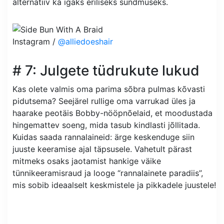
alternatiiv ka igaks eriliseks sündmuseks.
Instagram /
@alliedoeshair
# 7: Julgete tüdrukute lukud
Kas olete valmis oma parima sõbra pulmas kõvasti
pidutsema? Seejärel rullige oma varrukad üles ja
haarake peotäis Bobby-nööpnõelaid, et moodustada
hingemattev soeng, mida tasub kindlasti jõllitada.
Kuidas saada rannalaineid: ärge keskenduge siin
juuste keeramise ajal täpsusele. Vahetult pärast
mitmeks osaks jaotamist hankige väike
tünnikeeramisraud ja looge “rannalainete paradiis”,
mis sobib ideaalselt keskmistele ja pikkadele juustele!