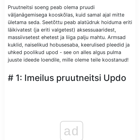
Pruutneitsi soeng peab olema pruudi
väljanägemisega kooskõlas, kuid samal ajal mitte
ületama seda. Seetõttu peab alatüdruk hoiduma eriti
läikivatest (ja eriti valgetest) aksessuaaridest,
massiivsetest ehetest ja liiga palju mahtu. Armsad
kuklid, naiselikud hobusesaba, keerulised pleedid ja
uhked poolikud upod - see on alles algus pulma
juuste ideede loendile, mille oleme teile koostanud!
# 1: Imeilus pruutneitsi Updo
ad