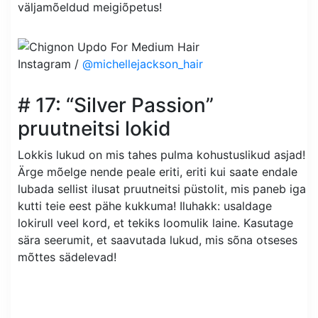
väljamõeldud meigiõpetus!
Instagram /
@michellejackson_hair
# 17: “Silver Passion”
pruutneitsi lokid
Lokkis lukud on mis tahes pulma kohustuslikud asjad!
Ärge mõelge nende peale eriti, eriti kui saate endale
lubada sellist ilusat pruutneitsi püstolit, mis paneb iga
kutti teie eest pähe kukkuma! Iluhakk: usaldage
lokirull veel kord, et tekiks loomulik laine. Kasutage
sära seerumit, et saavutada lukud, mis sõna otseses
mõttes sädelevad!