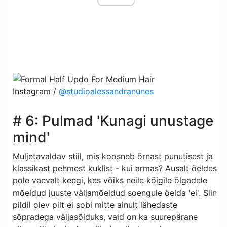
Instagram /
@studioalessandranunes
# 6: Pulmad 'Kunagi unustage
mind'
Muljetavaldav stiil, mis koosneb õrnast punutisest ja
klassikast pehmest kuklist - kui armas? Ausalt öeldes
pole vaevalt keegi, kes võiks neile kõigile õlgadele
mõeldud juuste väljamõeldud soengule öelda 'ei'. Siin
pildil olev pilt ei sobi mitte ainult lähedaste
sõpradega väljasõiduks, vaid on ka suurepärane