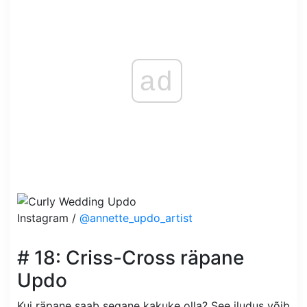
ad
Instagram /
@annette_updo_artist
# 18: Criss-Cross räpane
Updo
Kui räpane saab segane kakuke olla? See iludus võib