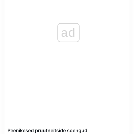
ad
Peenikesed pruutneitside soengud