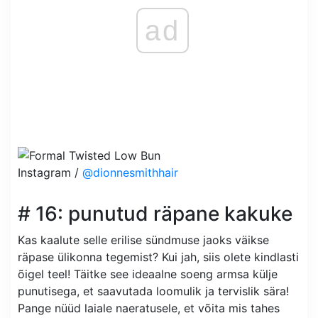
ad
Instagram /
@dionnesmithhair
# 16: punutud räpane kakuke
Kas kaalute selle erilise sündmuse jaoks väikse
räpase ülikonna tegemist? Kui jah, siis olete kindlasti
õigel teel! Täitke see ideaalne soeng armsa külje
punutisega, et saavutada loomulik ja tervislik sära!
Pange nüüd laiale naeratusele, et võita mis tahes