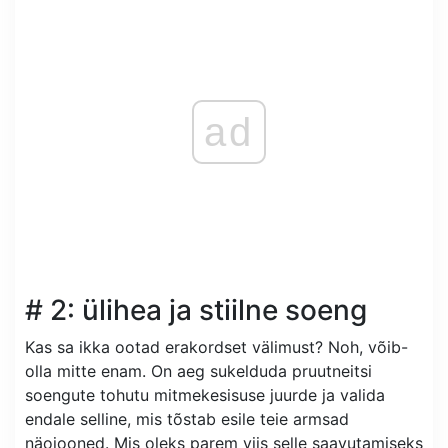
ad
# 2: ülihea ja stiilne soeng
Kas sa ikka ootad erakordset välimust? Noh, võib-
olla mitte enam. On aeg sukelduda pruutneitsi
soengute tohutu mitmekesisuse juurde ja valida
endale selline, mis tõstab esile teie armsad
näojooned. Mis oleks parem viis selle saavutamiseks