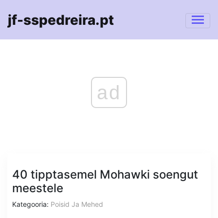
jf-sspedreira.pt
ad
40 tipptasemel Mohawki soengut
meestele
Kategooria:
Poisid Ja Mehed