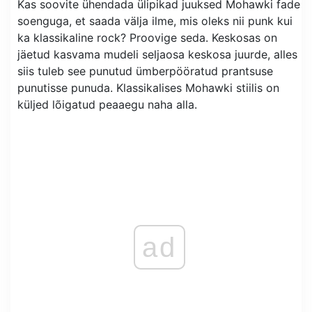
Kas soovite ühendada ülipikad juuksed Mohawki fade
soenguga, et saada välja ilme, mis oleks nii punk kui
ka klassikaline rock? Proovige seda. Keskosas on
jäetud kasvama mudeli seljaosa keskosa juurde, alles
siis tuleb see punutud ümberpööratud prantsuse
punutisse punuda. Klassikalises Mohawki stiilis on
küljed lõigatud peaaegu naha alla.
ad