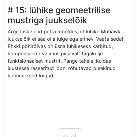
# 15: lühike geomeetrilise
mustriga juukselõik
Ärge laske end petta mõeldes, et lühike Mohawki
juukselõik ei saa olla julge ega erinev. Vaata seda!
Ehkki põhirõivas on üsna lühikeseks kärbitud,
kompenseerib välimus piisavalt tagakülje
funktsionaalset mustrit. Pange tähele, kuidas
juustesse raseeritud jooni rõhutavad pleekinud
kolmnurksed lõigud.