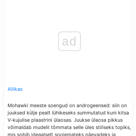
ad
Allikas
Mohawki meeste soengud on androgeensed: siin on
juuksed külje pealt lühikeseks summutatud kuni kitsa
V-kujulise plaastrini ülaosas. Juukse ülaosa pikkus
võimaldab mudelil tõmmata selle üles stiilseks topiks,
mis sobib ideaalselt soojemateks päevadeks ja