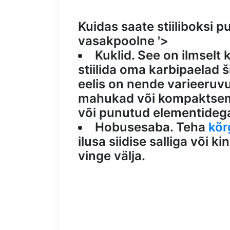
Kuidas saate stiiliboksi p
vasakpoolne '>
Kuklid. See on ilmselt
stiilida oma karbipaelad 
eelis on nende varieeruvu
mahukad või kompaktsemad
või punutud elementideg
Hobusesaba. Teha
kõr
ilusa siidise salliga või ki
vinge välja.