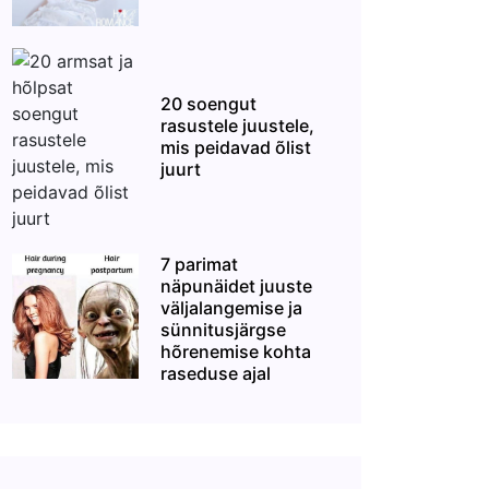
20 soengut
rasustele juustele,
mis peidavad õlist
juurt
7 parimat
näpunäidet juuste
väljalangemise ja
sünnitusjärgse
hõrenemise kohta
raseduse ajal