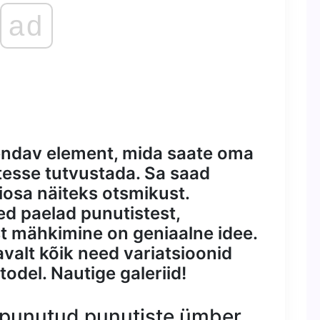
ad
endav element, mida saate oma
esse tutvustada. Sa saad
iosa näiteks otsmikust.
ed paelad punutistest,
st mähkimine on geniaalne idee.
valt kõik need variatsioonid
todel. Nautige galeriid!
 punutud punutiste ümber