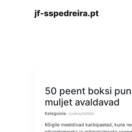
jf-sspedreira.pt
50 peent boksi pun
muljet avaldavad
Kategooria:
Juuksuristiilid
Kõigile meeldivad karbipaelad, kuna n
pikendamiseks ja mitmekülgsete soengu