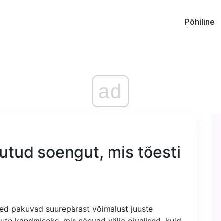
Põhiline
ad
utud soengut, mis tõesti
eed pakuvad suurepärast võimalust juuste
te kandmiseks, mis näevad välja oivalised, kuid