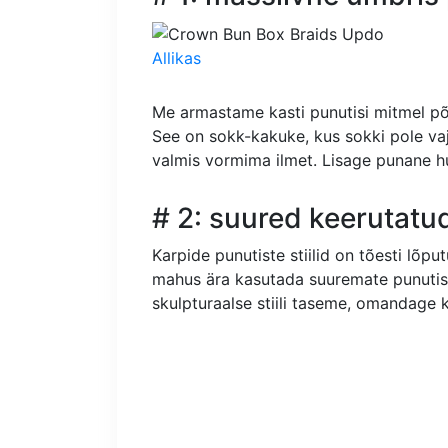
Allikas
Me armastame kasti punutisi mitmel põh
See on sokk-kakuke, kus sokki pole vaj
valmis vormima ilmet. Lisage punane hu
# 2: suured keerutatu
Karpide punutiste stiilid on tõesti lõp
mahus ära kasutada suuremate punutis
skulpturaalse stiili taseme, omandage ki