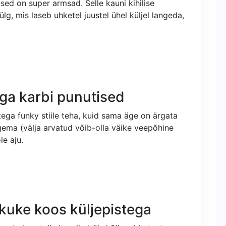
sed on super armsad. Selle kauni kihilise
lg, mis laseb uhketel juustel ühel küljel langeda,
ga karbi punutised
tega funky stiile teha, kuid sama äge on ärgata
ema (välja arvatud võib-olla väike veepõhine
le aju.
akuke koos küljepistega