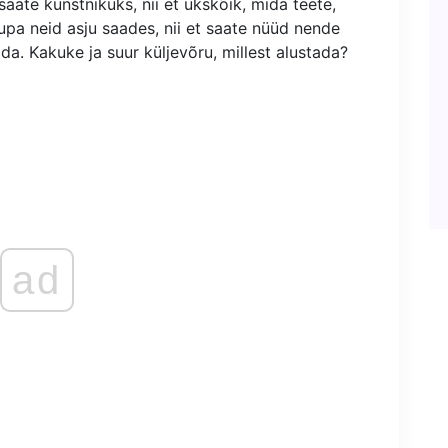
aate kunstnikuks, nii et ükskõik, mida teete,
aupa neid asju saades, nii et saate nüüd nende
ada. Kakuke ja suur küljevõru, millest alustada?
ad