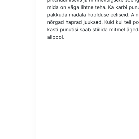
mida on väga lihtne teha. Ka karbi pun
pakkuda madala hoolduse eeliseid. Ainu
nõrgad haprad juuksed. Kuid kui teil pol
kasti punutisi saab stiilida mitmel äge
allpool.