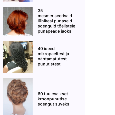
35
mesmeriseerivaid
lühikesi punaseid
soenguid tõelistele
punapeade jaoks
40 ideed
mikropaeltest ja
nähtamatutest
punutistest
60 tuulevaikset
kroonpunutise
soengut suveks