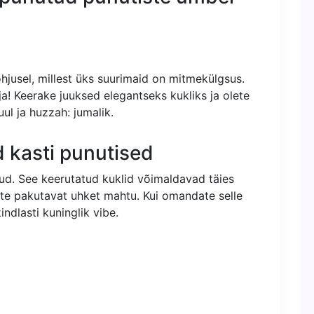
jusel, millest üks suurimaid on mitmekülgsus.
a! Keerake juuksed elegantseks kukliks ja olete
ul ja huzzah: jumalik.
d kasti punutised
utud. See keerutatud kuklid võimaldavad täies
te pakutavat uhket mahtu. Kui omandate selle
ndlasti kuninglik vibe.