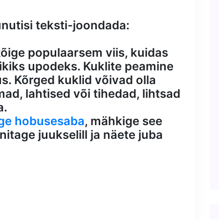
unutisi teksti-joondada:
 kõige populaarsem viis, kuidas
šikiks upodeks. Kuklite peamine
s. Kõrged kuklid võivad olla
, lahtised või tihedad, lihtsad
a.
ge hobusesaba
, mähkige see
nnitage juukselill ja näete juba