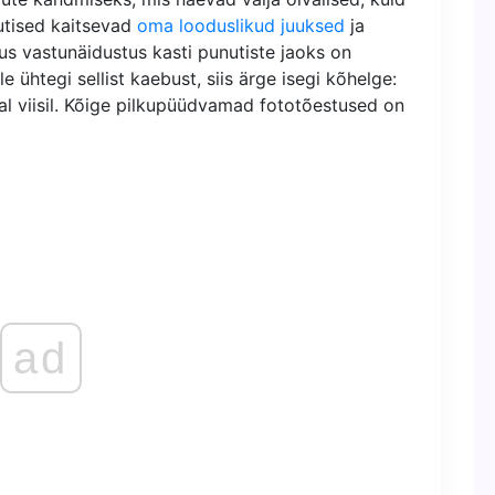
utised kaitsevad
oma looduslikud juuksed
ja
s vastunäidustus kasti punutiste jaoks on
e ühtegi sellist kaebust, siis ärge isegi kõhelge:
dal viisil. Kõige pilkupüüdvamad fototõestused on
ad