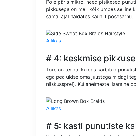
Pole päris mikro, need pisikesed punuti
pikkusega on meil kõik umbes selline kü
samal ajal näidates kaunilt põsesarnu.
Allikas
# 4: keskmise pikkuse
Tore on teada, kuidas karbitud punutis
ega pea üldse oma juustega midagi teg
niiskussprei). Kullahelmeste lisamine po
Allikas
# 5: kasti punutiste k