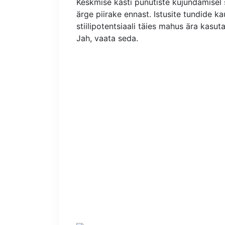
Keskmise kasti punutiste kujundamisel s
ärge piirake ennast. Istusite tundide k
stiilipotentsiaali täies mahus ära kasut
Jah, vaata seda.