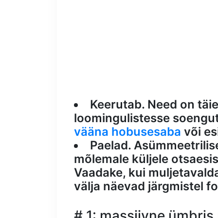
Keerutab. Need on täi
loomingulistesse soengut
vääna hobusesaba
või es
Paelad. Asümmeetrilis
mõlemale küljele otsaesi
Vaadake, kui muljetavalda
välja näevad järgmistel fo
# 1: massiivne ümbris