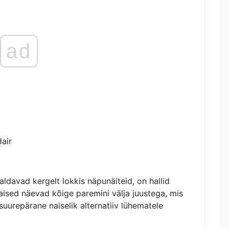
ad
aldavad kergelt lokkis näpunäiteid, on hallid
aised näevad kõige paremini välja juustega, mis
 suurepärane naiselik alternatiiv lühematele