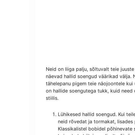
Neid on liiga palju, sõltuvalt teie juuste
näevad hallid soengud väärikad välja. 
tähelepanu pigem teie näojoontele kui üh
on hallide soengutega tukk, kuid need o
stiilis.
Lühikesed hallid soengud. Kui teil
neid rõvedat ja tormakat, lisades 
Klassikalistel bobidel põhinevate s