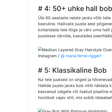
# 4: 50+ uhke hall bo
Üle 60-aastaste naiste jaoks võib teile 
keeruline. Hallivate juuste eest põgen
kohandada teie lõige ja värv oma hall
juustesse värvida, kasutades peenhääle
Instagram /
@ maria.ferrer.riggert
# 5: Klassikaline Bob
Kui teie juuksed on sirged ja hõrenevad,
Hallide juuste jaoks bob võib näidata 
kasvanud valgete või lisatud plaatina 
hooldust vajav stiil, mis sobib ideaalsel