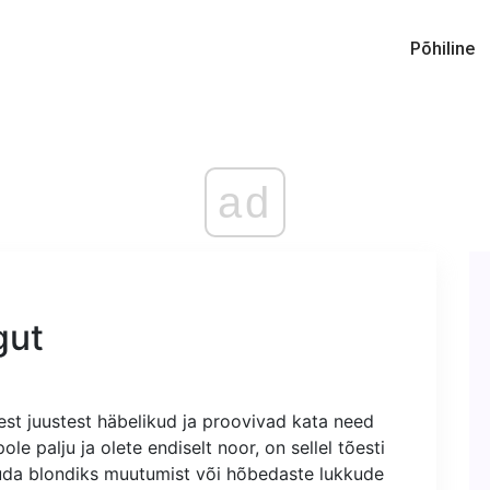
Põhiline
ad
gut
est juustest häbelikud ja proovivad kata need
ole palju ja olete endiselt noor, on sellel tõesti
uda blondiks muutumist või hõbedaste lukkude