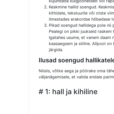
kujundada külgjooneliselt või räpan
Keskmine hallid soengud. Keskmi
kihtidele, tekstuurile või otste vii
ilmestades erakordse hõbedase to
Pikad soengud hallidega pole nii 
Pealegi on pikki juukseid raskem 
Igatahes usume, et vanem daam n
kaasaegsem ja stiilne. Allpool on
järgida.
Ilusad soengud hallikatel
Niisiis, võtke aega ja pöörake oma tä
väljanägemisele, et valida endale pari
# 1: hall ja kihiline