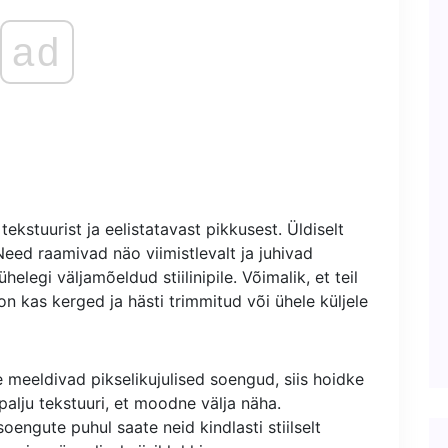
ad
 tekstuurist ja eelistatavast pikkusest. Üldiselt
Need raamivad näo viimistlevalt ja juhivad
elegi väljamõeldud stiilinipile. Võimalik, et teil
n kas kerged ja hästi trimmitud või ühele küljele
e meeldivad pikselikujulised soengud, siis hoidke
palju tekstuuri, et moodne välja näha.
oengute puhul saate neid kindlasti stiilselt