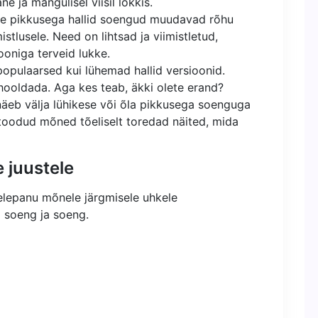
e ja mängulisel viisil lokkis.
se pikkusega hallid soengud muudavad rõhu
mistlusele. Need on lihtsad ja viimistletud,
oniga terveid lukke.
populaarsed kui lühemad hallid versioonid.
hooldada. Aga kes teab, äkki olete erand?
äeb välja lühikese või õla pikkusega soenguga
 toodud mõned tõeliselt toredad näited, mida
e juustele
helepanu mõnele järgmisele uhkele
m soeng ja soeng.