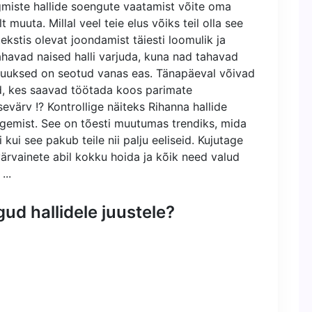
ärgmiste hallide soengute vaatamist võite oma
 muuta. Millal veel teie elus võiks teil olla see
kstis olevat joondamist täiesti loomulik ja
tahavad naised halli varjuda, kuna nad tahavad
 juuksed on seotud vanas eas. Tänapäeval võivad
d, kes saavad töötada koos parimate
sevärv !? Kontrollige näiteks Rihanna hallide
nägemist. See on tõesti muutumas trendiks, mida
ti kui see pakub teile nii palju eeliseid. Kujutage
 värvainete abil kokku hoida ja kõik need valud
...
ud hallidele juustele?