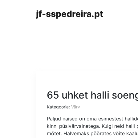
jf-sspedreira.pt
65 uhket halli soen
Kategooria:
Värv
Paljud naised on oma esimestest hallid
kinni püsivärvainetega. Kuigi neid halli p
mõtet. Halvemaks pöörates võite kaal