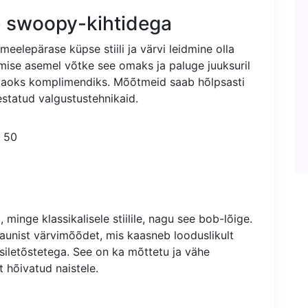
b swoopy-kihtidega
meelepärase küpse stiili ja värvi leidmine olla
emise asemel võtke see omaks ja paluge juuksuril
i jaoks komplimendiks. Mõõtmeid saab hõlpsasti
statud valgustustehnikaid.
 minge klassikalisele stiilile, nagu see bob-lõige.
kaunist värvimõõdet, mis kaasneb looduslikult
esiletõstetega. See on ka mõttetu ja vähe
t hõivatud naistele.