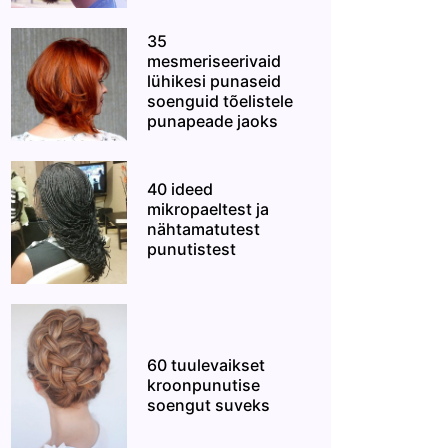
35
mesmeriseerivaid
lühikesi punaseid
soenguid tõelistele
punapeade jaoks
40 ideed
mikropaeltest ja
nähtamatutest
punutistest
60 tuulevaikset
kroonpunutise
soengut suveks