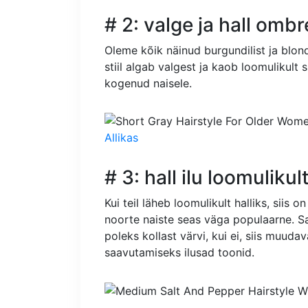
# 2: valge ja hall ombr
Oleme kõik näinud burgundilist ja blond
stiil algab valgest ja kaob loomulikult
kogenud naisele.
Allikas
# 3: hall ilu loomulikul
Kui teil läheb loomulikult halliks, siis o
noorte naiste seas väga populaarne. 
poleks kollast värvi, kui ei, siis muud
saavutamiseks ilusad toonid.