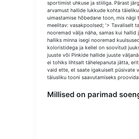
sportimist uhkuse ja stiiliga. Pärast j
arvamust hallide lukkude kohta täielikult
uimastamise hõbedane toon, mis nägi te
meelitav: vasakpoolsed; '> Tavaliselt 
nooremad välja näha, samas kui hallid
halliks minna isegi nooremad kuulsuse
koloristidega ja kellel on soovitud juuk
juuste või Pinkide hallide juuste välja
ei tohiks lihtsalt tähelepanuta jätta, eri
vaid ette, et saate igakuiselt püsivate
täiusliku tooni saavutamiseks proovida 
Millised on parimad soeng