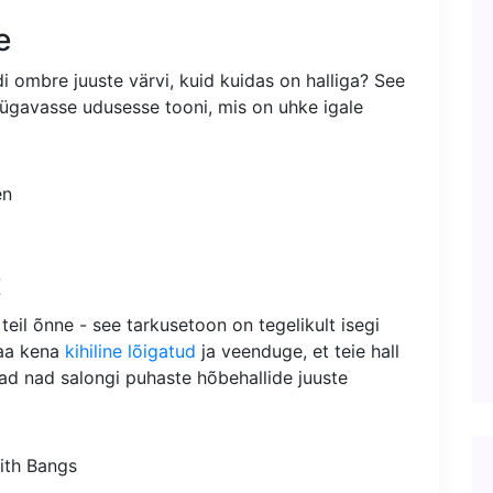
e
i ombre juuste värvi, kuid kuidas on halliga? See
 sügavasse udusesse tooni, mis on uhke igale
t
n teil õnne - see tarkusetoon on tegelikult isegi
Saa kena
kihiline lõigatud
ja veenduge, et teie hall
avad nad salongi puhaste hõbehallide juuste