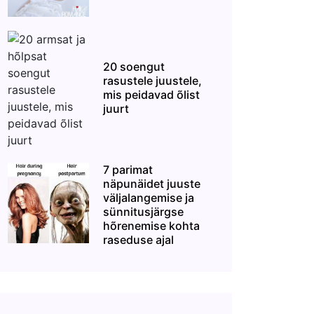
20 soengut
rasustele juustele,
mis peidavad õlist
juurt
7 parimat
näpunäidet juuste
väljalangemise ja
sünnitusjärgse
hõrenemise kohta
raseduse ajal