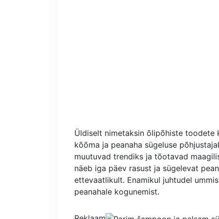
Üldiselt nimetaksin õlipõhiste toodet
kõõma ja peanaha sügeluse põhjustajaks
muutuvad trendiks ja tõotavad maagilisi
näeb iga päev rasust ja sügelevat pean
ettevaatlikult. Enamikul juhtudel ummis
peanahale kogunemist.
Reklaam