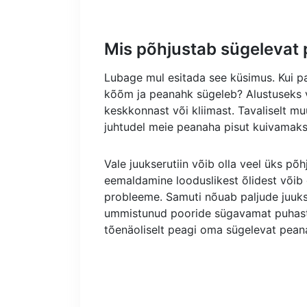
Mis põhjustab sügelevat
Lubage mul esitada see küsimus. Kui pal
kõõm ja peanahk sügeleb? Alustuseks 
keskkonnast või kliimast. Tavaliselt 
juhtudel meie peanaha pisut kuivamaks,
Vale juukserutiin võib olla veel üks põ
eemaldamine looduslikest õlidest võib 
probleeme. Samuti nõuab paljude juukse
ummistunud pooride sügavamat puhastam
tõenäoliselt peagi oma sügelevat pean