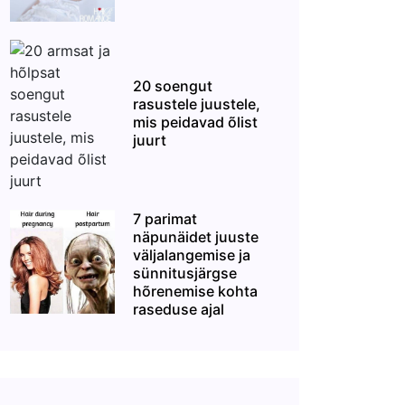
20 soengut
rasustele juustele,
mis peidavad õlist
juurt
7 parimat
näpunäidet juuste
väljalangemise ja
sünnitusjärgse
hõrenemise kohta
raseduse ajal