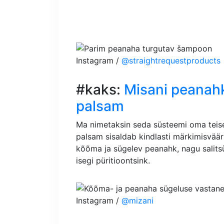
Instagram /
@straightrequestproducts
#kaks:
Misani peanah
palsam
Ma nimetaksin seda süsteemi oma tei
palsam sisaldab kindlasti märkimisväär
kõõma ja sügelev peanahk, nagu salitsü
isegi püritioontsink.
Instagram /
@mizani