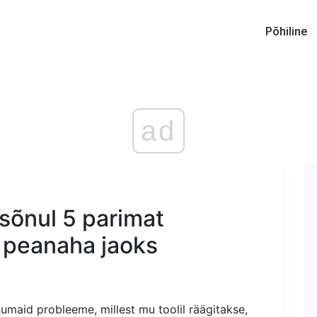
Põhiline
ad
 sõnul 5 parimat
 peanaha jaoks
umaid probleeme, millest mu toolil räägitakse,