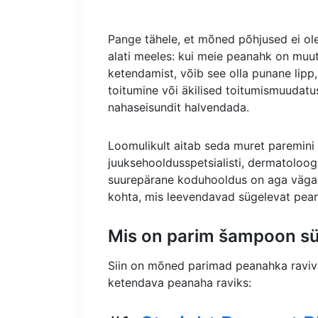
Pange tähele, et mõned põhjused ei ole 
alati meeles: kui meie peanahk on muu
ketendamist, võib see olla punane lipp,
toitumine või äkilised toitumismuudatu
nahaseisundit halvendada.
Loomulikult aitab seda muret paremini 
juuksehooldusspetsialisti, dermatoloog
suurepärane koduhooldus on aga väga
kohta, mis leevendavad sügelevat pean
Mis on parim šampoon sü
Siin on mõned parimad peanahka raviv
ketendava peanaha raviks: