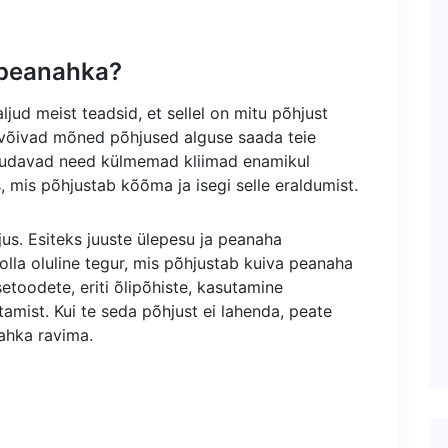
 peanahka?
jud meist teadsid, et sellel on mitu põhjust
võivad mõned põhjused alguse saada teie
muudavad need külmemad kliimad enamikul
 mis põhjustab kõõma ja isegi selle eraldumist.
hjus. Esiteks juuste ülepesu ja peanaha
olla oluline tegur, mis põhjustab kuiva peanaha
toodete, eriti õlipõhiste, kasutamine
ist. Kui te seda põhjust ei lahenda, peate
ahka ravima.