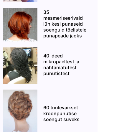
35
mesmeriseerivaid
lühikesi punaseid
soenguid tõelistele
punapeade jaoks
40 ideed
mikropaeltest ja
nähtamatutest
punutistest
60 tuulevaikset
kroonpunutise
soengut suveks