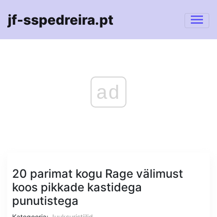
jf-sspedreira.pt
ad
20 parimat kogu Rage välimust
koos pikkade kastidega
punutistega
Kategooria:
Juuksuristiilid