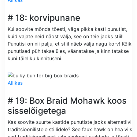
Allikas
# 18: korvipunane
Kui soovite mõnda tõesti, väga pikka kasti punutist,
kuid vajate neid näost välja, see on teie jaoks stiil!
Punutisi on nii palju, et stiil näeb välja nagu korv! Kõik
punutised pühitakse üles, väänatakse ja kinnitatakse
kuni täieliku kinnituseni.
Allikas
# 19: Box Braid Mohawk koos
sisselõigetega
Kas soovite suurte kastide punutiste jaoks alternatiivi
traditsioonilistele stiilidele? See faux hawk on hea viis
end traditsioonilisest rahvahulgast eraldada ja tõesti