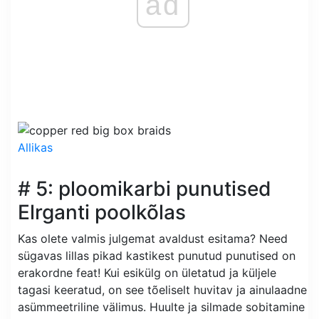
ad
Allikas
# 5: ploomikarbi punutised
Elrganti poolkõlas
Kas olete valmis julgemat avaldust esitama? Need
sügavas lillas pikad kastikest punutud punutised on
erakordne feat! Kui esikülg on ületatud ja küljele
tagasi keeratud, on see tõeliselt huvitav ja ainulaadne
asümmeetriline välimus. Huulte ja silmade sobitamine