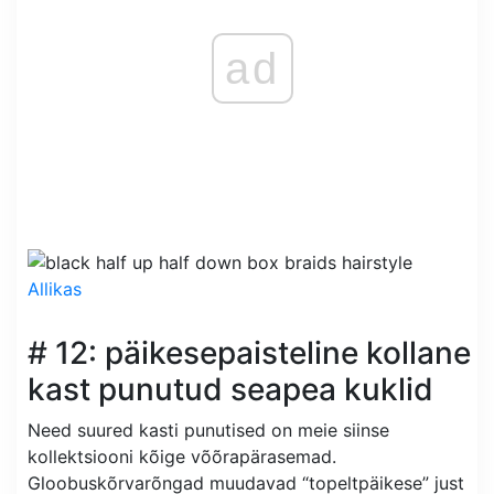
ad
Allikas
# 12: päikesepaisteline kollane
kast punutud seapea kuklid
Need suured kasti punutised on meie siinse
kollektsiooni kõige võõrapärasemad.
Gloobuskõrvarõngad muudavad “topeltpäikese” just