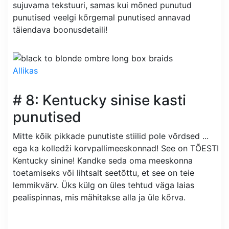
sujuvama tekstuuri, samas kui mõned punutud
punutised veelgi kõrgemal punutised annavad
täiendava boonusdetaili!
Allikas
# 8: Kentucky sinise kasti
punutised
Mitte kõik pikkade punutiste stiilid pole võrdsed ...
ega ka kolledži korvpallimeeskonnad! See on TÕESTI
Kentucky sinine! Kandke seda oma meeskonna
toetamiseks või lihtsalt seetõttu, et see on teie
lemmikvärv. Üks külg on üles tehtud väga laias
pealispinnas, mis mähitakse alla ja üle kõrva.