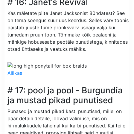
# 16: Janet's Revival
Kas mäletate pilte Janet Jacksonist 80ndatest? See
on tema soengus suur uus keerdus. Selles värvitoonis
paistab juuste tume pronksvärv üsnagi välja kui
tumedam pruun toon. Tõmmake kõik pealaeni ja
mähkige hobusesaba peotäie punutistega, kinnitades
otsad ühtlaseks ja veatuks mähiks.
Allikas
# 17: pool ja pool - Burgundia
ja mustad pikad punutised
Punased ja mustad pikad kasti punutised, millel on
paar detaili detaile, loovad välimuse, mis on
hirmulukkudele lähemal kui karbi punutised. Kui teile
need meeldivad, proovige lihtsalt neid punutisi