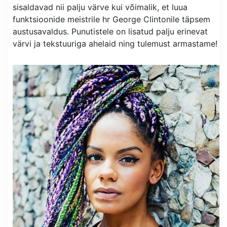
sisaldavad nii palju värve kui võimalik, et luua
funktsioonide meistrile hr George Clintonile täpsem
austusavaldus. Punutistele on lisatud palju erinevat
värvi ja tekstuuriga ahelaid ning tulemust armastame!