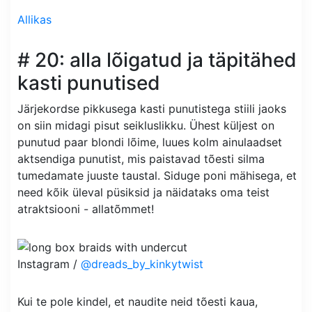
Allikas
# 20: alla lõigatud ja täpitähed
kasti punutised
Järjekordse pikkusega kasti punutistega stiili jaoks
on siin midagi pisut seikluslikku. Ühest küljest on
punutud paar blondi lõime, luues kolm ainulaadset
aktsendiga punutist, mis paistavad tõesti silma
tumedamate juuste taustal. Siduge poni mähisega, et
need kõik üleval püsiksid ja näidataks oma teist
atraktsiooni - allatõmmet!
Instagram /
@dreads_by_kinkytwist
Kui te pole kindel, et naudite neid tõesti kaua,