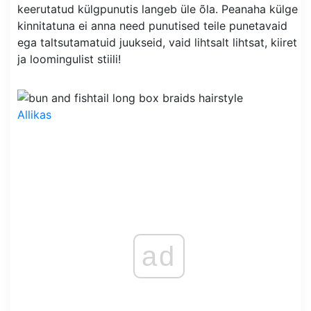
keerutatud külgpunutis langeb üle õla. Peanaha külge
kinnitatuna ei anna need punutised teile punetavaid
ega taltsutamatuid juukseid, vaid lihtsalt lihtsat, kiiret
ja loomingulist stiili!
Allikas
ad