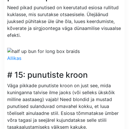
Need pikad punutised on keerutatud esiosa rullitud
kuklasse, mis surutakse otsaesisele. Ülejäänud
juuksed pühitakse üle ühe õla, luues keerdumiste,
kõverate ja sirgjoontega väga dünaamilise visuaalse
efekti.
Allikas
# 15: punutiste kroon
Väga pikkade punutiste kroon on just see, mida
kuninganna talvise ilme jaoks (või selleks ükskõik
milline aastaaeg) vajab! Need blondid ja mustad
punutised sulanduvad omavahel kokku, et luua
tõeliselt ainulaadne stiil. Esiosa tõmmatakse ümber
võra tagasi ja seejärel kujundatakse selle stiili
tasakaalustamiseks väiksem kakuke.