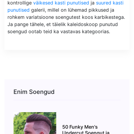
kontrollige
väikesed kasti punutised
ja
suured kasti
punutised
galerii, millel on lühemad pikkused ja
rohkem variatsioone soengutest koos karbikestega.
Ja pange tähele, et täielik kaleidoskoop punutud
soengud ootab teid ka vastavas kategoorias.
Enim Soengud
50 Funky Men's
Undercut Soengut ja