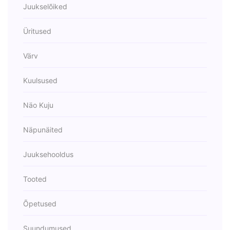
Juukselõiked
Üritused
Värv
Kuulsused
Näo Kuju
Näpunäited
Juuksehooldus
Tooted
Õpetused
Suundumused