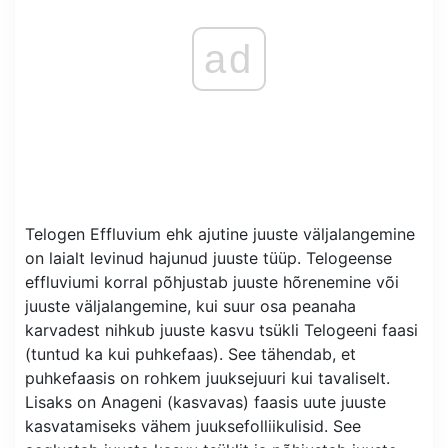
ad
Telogen Effluvium ehk ajutine juuste väljalangemine
on laialt levinud hajunud juuste tüüp. Telogeense
effluviumi korral põhjustab juuste hõrenemine või
juuste väljalangemine, kui suur osa peanaha
karvadest nihkub juuste kasvu tsükli Telogeeni faasi
(tuntud ka kui puhkefaas). See tähendab, et
puhkefaasis on rohkem juuksejuuri kui tavaliselt.
Lisaks on Anageni (kasvavas) faasis uute juuste
kasvatamiseks vähem juuksefolliikulisid. See