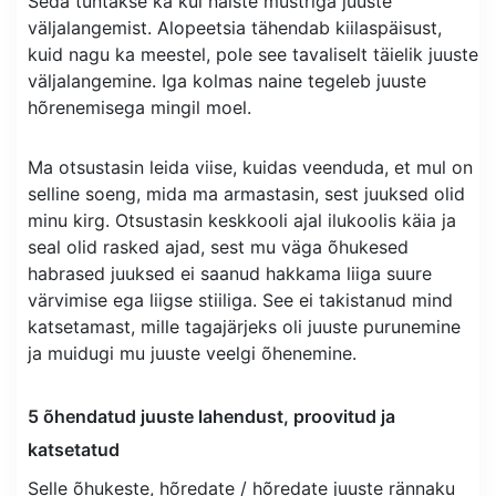
Seda tuntakse ka kui naiste mustriga juuste
väljalangemist. Alopeetsia tähendab kiilaspäisust,
kuid nagu ka meestel, pole see tavaliselt täielik juuste
väljalangemine. Iga kolmas naine tegeleb juuste
hõrenemisega mingil moel.
Ma otsustasin leida viise, kuidas veenduda, et mul on
selline soeng, mida ma armastasin, sest juuksed olid
minu kirg. Otsustasin keskkooli ajal ilukoolis käia ja
seal olid rasked ajad, sest mu väga õhukesed
habrased juuksed ei saanud hakkama liiga suure
värvimise ega liigse stiiliga. See ei takistanud mind
katsetamast, mille tagajärjeks oli juuste purunemine
ja muidugi mu juuste veelgi õhenemine.
5 õhendatud juuste lahendust, proovitud ja
katsetatud
Selle õhukeste, hõredate / hõredate juuste rännaku