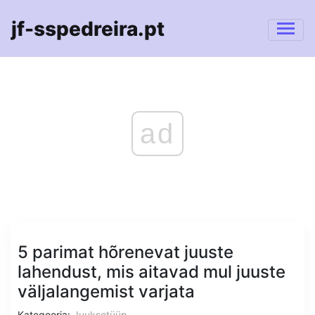
jf-sspedreira.pt
ad
5 parimat hõrenevat juuste
lahendust, mis aitavad mul juuste
väljalangemist varjata
Kategooria:
Juuksetüüp