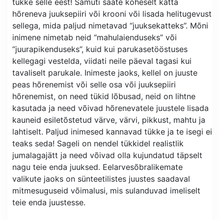
tükke selle eest! Samuti saate koheselt katta
hõreneva juuksepiiri või krooni või lisada helitugevust
sellega, mida paljud nimetavad “juuksekatteks”. Mõni
inimene nimetab neid “mahulaienduseks” või
“juurapikenduseks”, kuid kui parukasetööstuses
kellegagi vestelda, viidati neile päeval tagasi kui
tavaliselt parukale. Inimeste jaoks, kellel on juuste
peas hõrenemist või selle osa või juuksepiiri
hõrenemist, on need tükid lõbusad, neid on lihtne
kasutada ja need võivad hõrenevatele juustele lisada
kauneid esiletõstetud värve, värvi, pikkust, mahtu ja
lahtiselt. Paljud inimesed kannavad tükke ja te isegi ei
teaks seda! Sageli on nendel tükkidel realistlik
jumalagajätt ja need võivad olla kujundatud täpselt
nagu teie enda juuksed. Eelarvesõbralikemate
valikute jaoks on sünteetilistes juustes saadaval
mitmesuguseid võimalusi, mis sulanduvad imeliselt
teie enda juustesse.