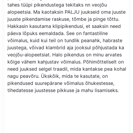
tahes tüüpi pikendustega tekitaks nn veojõu
alopeetsia. Ma kaotaksin PALJU juukseid oma juuste
juuste pikendamise raskuse, tõmbe ja pinge tõttu.
Hakkasin kasutama klipipikendusi, et saaksin need
päeva lõpuks eemaldada. See on fantastiline
võimalus, kuid kui teil on tundlik peanahk, habraste
juustega, võivad klambrid aja jooksul põhjustada ka
veojõu-alopeetsiat. Halo pikendus on minu arvates
kõige vähem kahjustav võimalus. Põhimõtteliselt on
need juuksed selgel traadil, mida kantakse pea kohal
nagu peavõru. Ükskõik, mida te kasutate, on
pikendused suurepärane võimalus õhukestesse,
tihedatesse juustesse pikkuse ja mahu lisamiseks.