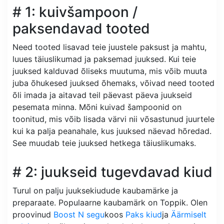
# 1: kuivšampoon /
paksendavad tooted
Need tooted lisavad teie juustele paksust ja mahtu,
luues täiuslikumad ja paksemad juuksed. Kui teie
juuksed kalduvad õliseks muutuma, mis võib muuta
juba õhukesed juuksed õhemaks, võivad need tooted
õli imada ja aitavad teil päevast päeva juukseid
pesemata minna. Mõni kuivad šampoonid on
toonitud, mis võib lisada värvi nii võsastunud juurtele
kui ka palja peanahale, kus juuksed näevad hõredad.
See muudab teie juuksed hetkega täiuslikumaks.
# 2: juukseid tugevdavad kiud
Turul on palju juuksekiudude kaubamärke ja
preparaate. Populaarne kaubamärk on Toppik. Olen
proovinud
Boost N segu
koos
Paks kiud
ja
Äärmiselt