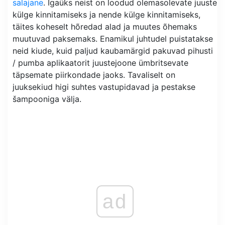
salajane
. Igaüks neist on loodud olemasolevate juuste
külge kinnitamiseks ja nende külge kinnitamiseks,
täites koheselt hõredad alad ja muutes õhemaks
muutuvad paksemaks. Enamikul juhtudel puistatakse
neid kiude, kuid paljud kaubamärgid pakuvad pihusti
/ pumba aplikaatorit juustejoone ümbritsevate
täpsemate piirkondade jaoks. Tavaliselt on
juuksekiud higi suhtes vastupidavad ja pestakse
šampooniga välja.
ad