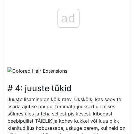
ad
# 4: juuste tükid
Juuste lisamine on kõik raev. Ükskõik, kas soovite
lisada ajutise paugu, tõmmata juuksed ülemises
sõlmes üles ja teha sellest pisikesest, kibedast
beebipullist TÄIELIK ja kohev kukkel või luua pikk
klanitud ilus hobusesaba, uskuge parem, kui neid on