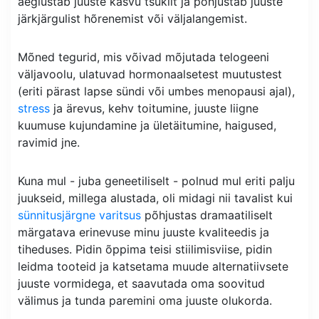
aeglustab juuste kasvu tsüklit ja põhjustab juuste
järkjärgulist hõrenemist või väljalangemist.
Mõned tegurid, mis võivad mõjutada telogeeni
väljavoolu, ulatuvad hormonaalsetest muutustest
(eriti pärast lapse sündi või umbes menopausi ajal),
stress
ja ärevus, kehv toitumine, juuste liigne
kuumuse kujundamine ja ületäitumine, haigused,
ravimid jne.
Kuna mul - juba geneetiliselt - polnud mul eriti palju
juukseid, millega alustada, oli midagi nii tavalist kui
sünnitusjärgne varitsus
põhjustas dramaatiliselt
märgatava erinevuse minu juuste kvaliteedis ja
tiheduses. Pidin õppima teisi stiilimisviise, pidin
leidma tooteid ja katsetama muude alternatiivsete
juuste vormidega, et saavutada oma soovitud
välimus ja tunda paremini oma juuste olukorda.