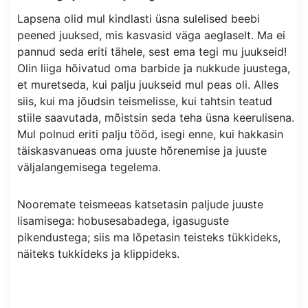
Lapsena olid mul kindlasti üsna sulelised beebi
peened juuksed, mis kasvasid väga aeglaselt. Ma ei
pannud seda eriti tähele, sest ema tegi mu juukseid!
Olin liiga hõivatud oma barbide ja nukkude juustega,
et muretseda, kui palju juukseid mul peas oli. Alles
siis, kui ma jõudsin teismelisse, kui tahtsin teatud
stiile saavutada, mõistsin seda teha üsna keerulisena.
Mul polnud eriti palju tööd, isegi enne, kui hakkasin
täiskasvanueas oma juuste hõrenemise ja juuste
väljalangemisega tegelema.
Nooremate teismeeas katsetasin paljude juuste
lisamisega: hobusesabadega, igasuguste
pikendustega; siis ma lõpetasin teisteks tükkideks,
näiteks tukkideks ja klippideks.