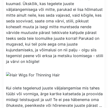
kuumad. Ükskõik, kas tegelete juuste
väljalangemisega või mitte, parukad ei lisa hõlmatust
mitte ainult neile, kes seda vajavad, vaid kõigile, kes
seda soovivad, saate oma värvi, stiili, pikkust
koheselt muuta ja isegi mitte muretseda nende
värvide muutuste pärast tekkivate kahjude pärast
teeks seda teie loomulike juuste korral! Parukad on
mugavad, kui teil pole aega oma juuste
kujundamiseks, ja võimalusi on nii palju - olgu siis
tegemist peene või erksa ja metsiku loomisega - stiili
ja värvi on kõigile!
Kui olete tegelenud juuste väljalangemise mis tahes
tüübi või vormiga, ärge kartke katsetada ja proovida
midagi teistsugust ja uut! Te ei pea häbenema oma
õhukeste, peenikeste või hõrenevate juuste pärast ...